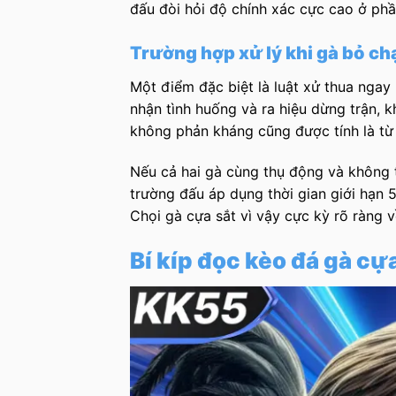
đấu đòi hỏi độ chính xác cực cao ở phầ
Trường hợp xử lý khi gà bỏ chạ
Một điểm đặc biệt là luật xử thua ngay 
nhận tình huống và ra hiệu dừng trận, 
không phản kháng cũng được tính là từ 
Nếu cả hai gà cùng thụ động và không t
trường đấu áp dụng thời gian giới hạn 
Chọi gà cựa sắt vì vậy cực kỳ rõ ràng v
Bí kíp đọc kèo đá gà cự