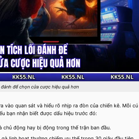
ối đánh để chọn cửa cược hiệu quả hơn
a vào quan sát và hiểu rõ nhịp ra đòn của chiến kê. Mỗi cú
nếu bạn nhận biết được dấu hiệu trước đó:
 chủ động hay bị động trong thế trận ban đầu.
gà linh hoạt thường chiếm ưu thế trong 30 giây đầu tiên.