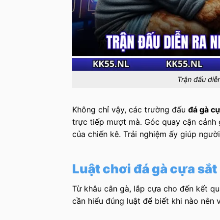
Trận đấu diễ
Không chỉ vậy, các trường đấu
đá gà cự
trực tiếp mượt mà. Góc quay cận cảnh 
của chiến kê. Trải nghiệm ấy giúp ngườ
Luật chơi đá gà cựa sắt
Từ khâu cân gà, lắp cựa cho đến kết qu
cần hiểu đúng luật để biết khi nào nên 