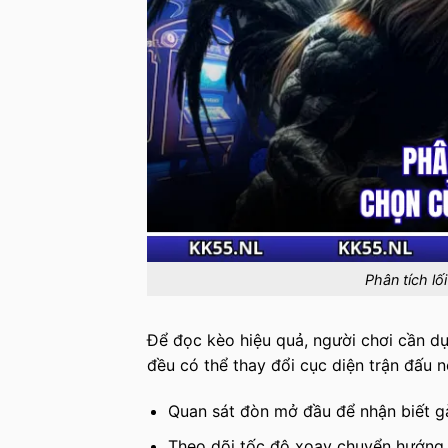
Phân tích l
Để đọc kèo hiệu quả, người chơi cần dự
đều có thể thay đổi cục diện trận đấu 
Quan sát đòn mở đầu để nhận biết gà
Theo dõi tốc độ xoay chuyển hướng, 