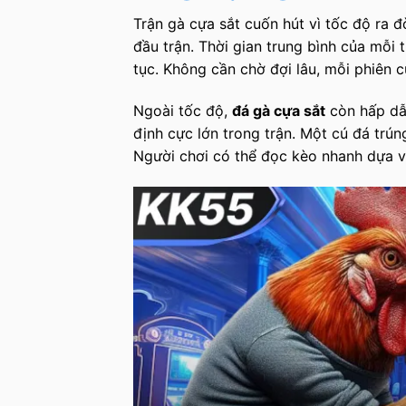
Trận gà cựa sắt cuốn hút vì tốc độ ra 
đầu trận. Thời gian trung bình của mỗi t
tục. Không cần chờ đợi lâu, mỗi phiên 
Ngoài tốc độ,
đá gà cựa sắt
còn hấp dẫ
định cực lớn trong trận. Một cú đá trún
Người chơi có thể đọc kèo nhanh dựa v