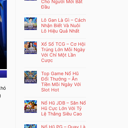
Cho Người Mới Bắt
Đầu
Lô Gan Là Gì – Cách
Nhận Biết Và Nuôi
Lô Hiệu Quả Nhất
Xổ Số TCG – Cơ Hội
Trúng Lớn Mỗi Ngày
Với Chỉ Một Lần
Cược
Top Game Nổ Hũ
Đổi Thưởng – Ăn
Tiền Mỗi Ngày Với
khó
Slot Hot
g
Nổ Hũ JDB – Săn Nổ
Hũ Cực Lớn Với Tỷ
Lệ Thắng Siêu Cao
Nổ Hũ PG – Quay Là