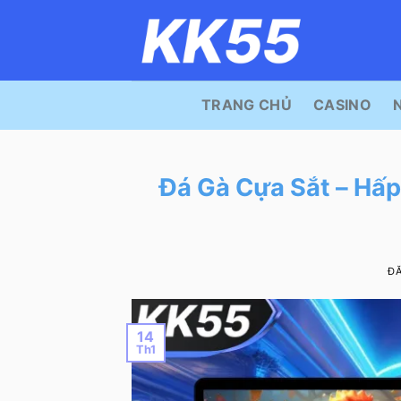
Bỏ
qua
nội
dung
TRANG CHỦ
CASINO
Đá Gà Cựa Sắt – Hấp
Đ
14
Th1