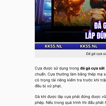
Đá gà cựa sắ
Cựa được sử dụng trong
đá gà cựa sắt
chuẩn. Cựa thường làm bằng thép mạ sá
có trọng tài riêng kiểm tra trước khi t
đều bị xử phạt.
Gà khi được lắp cựa phải đứng được vữ
phép. Nếu trong quá trình thi đấu phát 