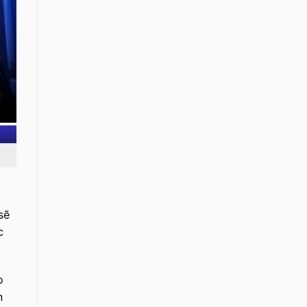
sẽ
c
o
n