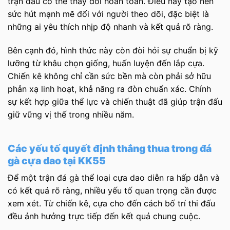
trận đấu có thể thay đổi hoàn toàn. Điều này tạo nên
sức hút mạnh mẽ đối với người theo dõi, đặc biệt là
những ai yêu thích nhịp độ nhanh và kết quả rõ ràng.
Bên cạnh đó, hình thức này còn đòi hỏi sự chuẩn bị kỹ
lưỡng từ khâu chọn giống, huấn luyện đến lắp cựa.
Chiến kê không chỉ cần sức bền mà còn phải sở hữu
phản xạ linh hoạt, khả năng ra đòn chuẩn xác. Chính
sự kết hợp giữa thể lực và chiến thuật đã giúp trận đấu
giữ vững vị thế trong nhiều năm.
Các yếu tố quyết định thắng thua trong đá
gà cựa dao tại KK55
Để một trận đá gà thể loại cựa dao diễn ra hấp dẫn và
có kết quả rõ ràng, nhiều yếu tố quan trọng cần được
xem xét. Từ chiến kê, cựa cho đến cách bố trí thi đấu
đều ảnh hưởng trực tiếp đến kết quả chung cuộc.