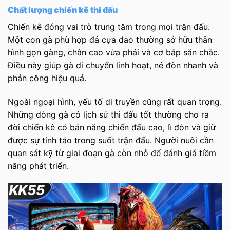
Chất lượng chiến kê thi đấu
Chiến kê đóng vai trò trung tâm trong mọi trận đấu.
Một con gà phù hợp đá cựa dao thường sở hữu thân
hình gọn gàng, chân cao vừa phải và cơ bắp săn chắc.
Điều này giúp gà di chuyển linh hoạt, né đòn nhanh và
phản công hiệu quả.
Ngoài ngoại hình, yếu tố di truyền cũng rất quan trọng.
Những dòng gà có lịch sử thi đấu tốt thường cho ra
đời chiến kê có bản năng chiến đấu cao, lì đòn và giữ
được sự tỉnh táo trong suốt trận đấu. Người nuôi cần
quan sát kỹ từ giai đoạn gà còn nhỏ để đánh giá tiềm
năng phát triển.