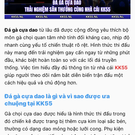
Đá gà cựa dao
từ lâu đã được cộng đồng yêu thích bộ
môn gà chọi quan tâm nhờ tính đối kháng cao, nhịp độ
nhanh cùng yếu tố chiến thuật rõ rệt. Hình thức thi đấu
này mang đến trải nghiệm gay cấn ngay từ những phút
đầu, khác biệt hoàn toàn so với các lối đá truyền
thống. Việc tìm hiểu đầy đủ thông tin từ nhà cái
KK55
giúp người theo dõi nắm bắt diễn biến trận đấu một
cách hiệu quả và chủ động hơn.
Đá gà cựa dao là gì và vì sao được ưa
chuộng tại KK55
Gà chọi cựa dao được hiểu là hình thức thi đấu trong
đó chiến kê được trang bị thêm cựa kim loại sắc bén,
thường có dạng dao mỏng hoặc lưỡi cong. Phụ kiện