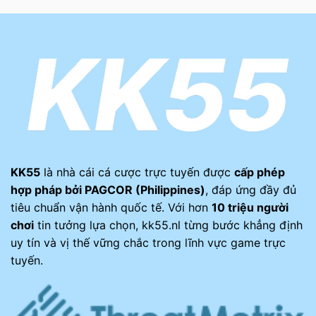
KK55
là nhà cái cá cược trực tuyến được
cấp phép
hợp pháp bởi PAGCOR (Philippines)
, đáp ứng đầy đủ
tiêu chuẩn vận hành quốc tế. Với hơn
10 triệu người
chơi
tin tưởng lựa chọn, kk55.nl từng bước khẳng định
uy tín và vị thế vững chắc trong lĩnh vực game trực
tuyến.