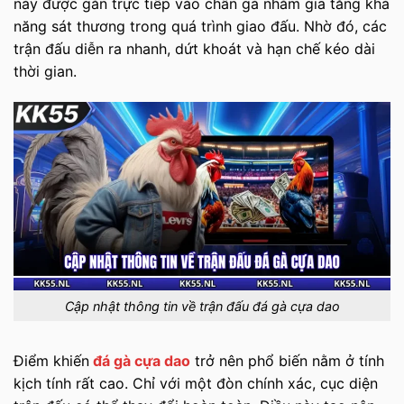
này được gắn trực tiếp vào chân gà nhằm gia tăng khả
năng sát thương trong quá trình giao đấu. Nhờ đó, các
trận đấu diễn ra nhanh, dứt khoát và hạn chế kéo dài
thời gian.
Cập nhật thông tin về trận đấu đá gà cựa dao
Điểm khiến
đá gà cựa dao
trở nên phổ biến nằm ở tính
kịch tính rất cao. Chỉ với một đòn chính xác, cục diện