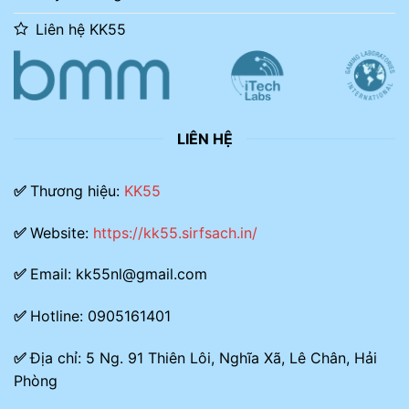
Liên hệ KK55
LIÊN HỆ
✅
Thương hiệu:
KK55
✅
Website:
https://kk55.sirfsach.in/
✅
Email:
kk55nl@gmail.com
✅
Hotline: 0905161401
✅
Địa chỉ: 5 Ng. 91 Thiên Lôi, Nghĩa Xã, Lê Chân, Hải
Phòng