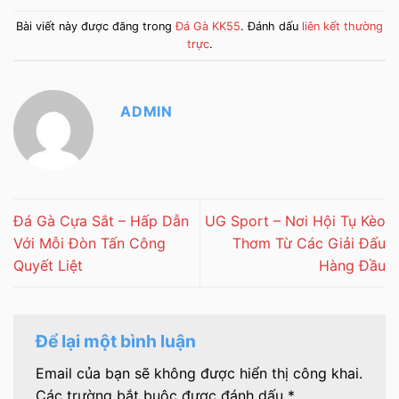
Bài viết này được đăng trong
Đá Gà KK55
. Đánh dấu
liên kết thường
trực
.
ADMIN
Đá Gà Cựa Sắt – Hấp Dẫn
UG Sport – Nơi Hội Tụ Kèo
Với Mỗi Đòn Tấn Công
Thơm Từ Các Giải Đấu
Quyết Liệt
Hàng Đầu
Để lại một bình luận
Email của bạn sẽ không được hiển thị công khai.
Các trường bắt buộc được đánh dấu
*