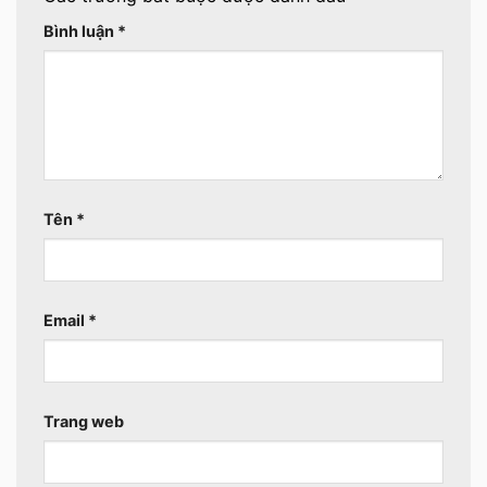
Bình luận
*
Tên
*
Email
*
Trang web