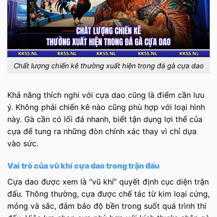
Chất lượng chiến kê thường xuất hiện trong đá gà cựa dao
Khả năng thích nghi với cựa dao cũng là điểm cần lưu
ý. Không phải chiến kê nào cũng phù hợp với loại hình
này. Gà cần có lối đá nhanh, biết tận dụng lợi thế của
cựa để tung ra những đòn chính xác thay vì chỉ dựa
vào sức.
Vai trò của vũ khí cựa dao trong trận đấu
Cựa dao được xem là “vũ khí” quyết định cục diện trận
đấu. Thông thường, cựa được chế tác từ kim loại cứng,
mỏng và sắc, đảm bảo độ bền trong suốt quá trình thi