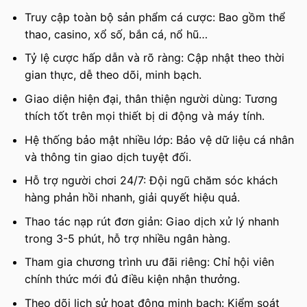
Truy cập toàn bộ sản phẩm cá cược: Bao gồm thể
thao, casino, xổ số, bắn cá, nổ hũ…
Tỷ lệ cược hấp dẫn và rõ ràng: Cập nhật theo thời
gian thực, dễ theo dõi, minh bạch.
Giao diện hiện đại, thân thiện người dùng: Tương
thích tốt trên mọi thiết bị di động và máy tính.
Hệ thống bảo mật nhiều lớp: Bảo vệ dữ liệu cá nhân
và thông tin giao dịch tuyệt đối.
Hỗ trợ người chơi 24/7: Đội ngũ chăm sóc khách
hàng phản hồi nhanh, giải quyết hiệu quả.
Thao tác nạp rút đơn giản: Giao dịch xử lý nhanh
trong 3-5 phút, hỗ trợ nhiều ngân hàng.
Tham gia chương trình ưu đãi riêng: Chỉ hội viên
chính thức mới đủ điều kiện nhận thưởng.
Theo dõi lịch sử hoạt động minh bạch: Kiểm soát