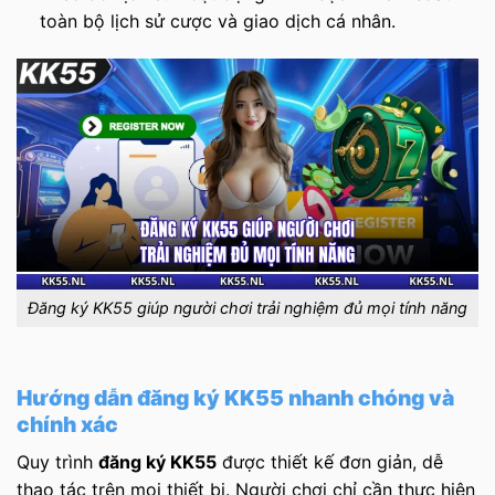
toàn bộ lịch sử cược và giao dịch cá nhân.
Đăng ký KK55 giúp người chơi trải nghiệm đủ mọi tính năng
Hướng dẫn đăng ký KK55 nhanh chóng và
chính xác
Quy trình
đăng ký KK55
được thiết kế đơn giản, dễ
thao tác trên mọi thiết bị. Người chơi chỉ cần thực hiện