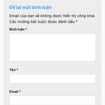
Để lại một bình luận
Email của bạn sẽ không được hiển thị công khai.
Các trường bắt buộc được đánh dấu
*
Bình luận
*
Tên
*
Email
*