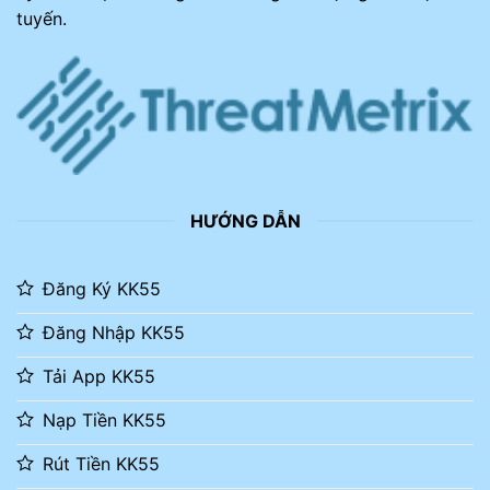
tuyến.
HƯỚNG DẪN
Đăng Ký KK55
Đăng Nhập KK55
Tải App KK55
Nạp Tiền KK55
Rút Tiền KK55