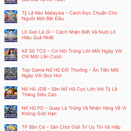
Tỷ Lệ Kèo Malaysia – Cách Đọc Chuẩn Cho
Người Mới Bắt Đầu
Lô Gan Là Gì – Cách Nhận Biết Và Nuôi Lô
Hiệu Quả Nhất
Xổ Số TCG – Cơ Hội Trúng Lớn Mỗi Ngày Với
Chỉ Một Lần Cược
Top Game Nổ Hũ Đổi Thưởng – Ăn Tiền Mỗi
Ngày Với Slot Hot
Nổ Hũ JDB – Săn Nổ Hũ Cực Lớn Với Tỷ Lệ
Thắng Siêu Cao
Nổ Hũ PG – Quay Là Trúng Và Nhận Vàng Về Ví
Không Giới Hạn
TP Bắn Cá – Sân Chơi Giải Trí Uy Tín Và Hấp