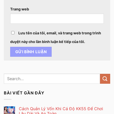
Trang web
Lưu tên của tôi, email, và trang web trong trình
duyệt này cho lần bình luận kế tiếp của tôi.
BÀI VIẾT GẦN ĐÂY
Cách Quản Lý Vốn Khi Cá Độ KK55 Để Chơi
Lâu Dài Và An Toàn