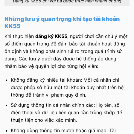
Đăng ký KK55 chỉ với ba bước thực hiện nhanh chóng
Những lưu ý quan trọng khi tạo tài khoản
KK55
Khi thực hiện
đăng ký KK55
, người chơi cần chú ý một
số điểm quan trọng để đảm bảo tài khoản hoạt động
ổn định và không phát sinh rủi ro trong quá trình sử
dụng. Các lưu ý dưới đây được hệ thống áp dụng
nhằm bảo vệ quyền lợi cho từng hội viên:
Không đăng ký nhiều tài khoản: Mỗi cá nhân chỉ
được phép sở hữu một tài khoản duy nhất trên hệ
thống để tránh vi phạm quy định.
Sử dụng thông tin cá nhân chính xác: Họ tên, số
điện thoại và dữ liệu liên quan cần trùng khớp để
thuận tiện cho việc xác minh.
Không dùng thông tin mượn hoặc giả mạo: Tài