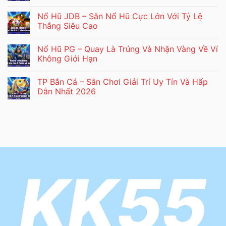
Nổ Hũ JDB – Săn Nổ Hũ Cực Lớn Với Tỷ Lệ
Thắng Siêu Cao
Nổ Hũ PG – Quay Là Trúng Và Nhận Vàng Về Ví
Không Giới Hạn
TP Bắn Cá – Sân Chơi Giải Trí Uy Tín Và Hấp
Dẫn Nhất 2026