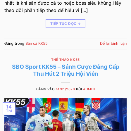
nhất là khi săn được cá to hoặc boss siêu khủng.Hãy
theo dõi phần tiếp theo để hiểu vì […]
TIẾP TỤC ĐỌC
→
Đăng trong
Bắn cá KK55
Để lại bình luận
THỂ THAO KK55
SBO Sport KK55 – Sảnh Cược Đẳng Cấp
Thu Hút 2 Triệu Hội Viên
ĐĂNG VÀO
14/01/2026
BỞI
ADMIN
14
Th1