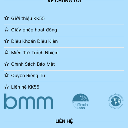
VỀ CHÚNG TÔI
Giới thiệu KK55
Giấy phép hoạt động
Điều Khoản Điều Kiện
Miễn Trừ Trách Nhiệm
Chính Sách Bảo Mật
Quyền Riêng Tư
Liên hệ KK55
LIÊN HỆ