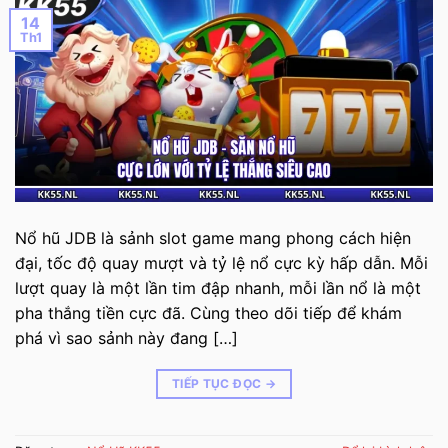
14
Th1
Nổ hũ JDB là sảnh slot game mang phong cách hiện
đại, tốc độ quay mượt và tỷ lệ nổ cực kỳ hấp dẫn. Mỗi
lượt quay là một lần tim đập nhanh, mỗi lần nổ là một
pha thắng tiền cực đã. Cùng theo dõi tiếp để khám
phá vì sao sảnh này đang […]
TIẾP TỤC ĐỌC
→