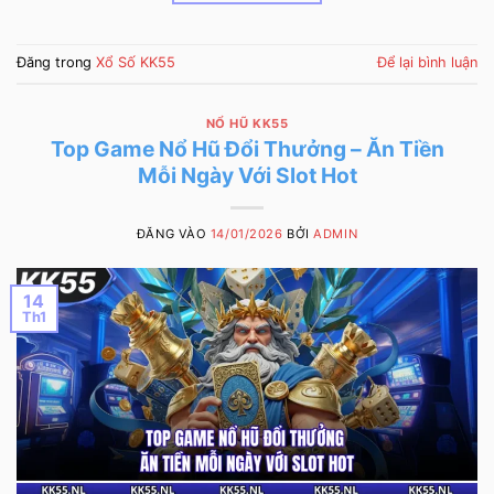
Đăng trong
Xổ Số KK55
Để lại bình luận
NỔ HŨ KK55
Top Game Nổ Hũ Đổi Thưởng – Ăn Tiền
Mỗi Ngày Với Slot Hot
ĐĂNG VÀO
14/01/2026
BỞI
ADMIN
14
Th1