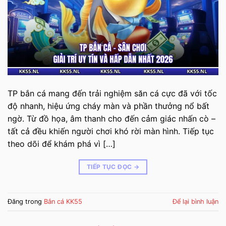
TP bắn cá mang đến trải nghiệm săn cá cực đã với tốc
độ nhanh, hiệu ứng cháy màn và phần thưởng nổ bất
ngờ. Từ đồ họa, âm thanh cho đến cảm giác nhấn cò –
tất cả đều khiến người chơi khó rời màn hình. Tiếp tục
theo dõi để khám phá vì […]
TIẾP TỤC ĐỌC
→
Đăng trong
Bắn cá KK55
Để lại bình luận