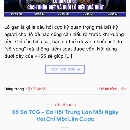
Lô gan là gì là câu hỏi cực kỳ quan trọng mà bất kỳ
người chơi lô đề nào cũng cần hiểu rõ trước khi xuống
tiền. Chỉ cần hiểu sai, bạn có thể rơi vào chuỗi nuôi lô
“vô vọng” mà không kiểm soát được vốn. Nội dung
dưới đây của KK55 sẽ giúp […]
TIẾP TỤC ĐỌC
→
Đăng trong
Xổ Số KK55
Để lại bình luận
XỔ SỐ KK55
Xổ Số TCG – Cơ Hội Trúng Lớn Mỗi Ngày
Với Chỉ Một Lần Cược