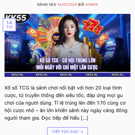
ĐĂNG VÀO
14/01/2026
BỞI
ADMIN
14
Th1
Xổ số TCG là sảnh chơi nổi bật với hơn 20 loại hình
cược, từ truyền thống đến siêu tốc, đáp ứng mọi gu
chơi của người dùng. Tỉ lệ trúng lên đến 1:70 cùng cơ
hội cược nhỏ – ăn lớn khiến sảnh này ngày càng đông
người tham gia. Đọc tiếp để hiểu […]
TIẾP TỤC ĐỌC
→