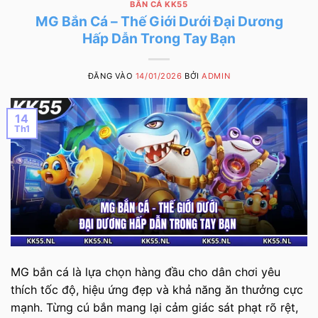
BẮN CÁ KK55
MG Bắn Cá – Thế Giới Dưới Đại Dương
Hấp Dẫn Trong Tay Bạn
ĐĂNG VÀO
14/01/2026
BỞI
ADMIN
14
Th1
MG bắn cá là lựa chọn hàng đầu cho dân chơi yêu
thích tốc độ, hiệu ứng đẹp và khả năng ăn thưởng cực
mạnh. Từng cú bắn mang lại cảm giác sát phạt rõ rệt,