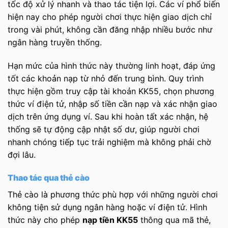
tốc độ xử lý nhanh và thao tác tiện lợi. Các ví phổ biến
hiện nay cho phép người chơi thực hiện giao dịch chỉ
trong vài phút, không cần đăng nhập nhiều bước như
ngân hàng truyền thống.
Hạn mức của hình thức này thường linh hoạt, đáp ứng
tốt các khoản nạp từ nhỏ đến trung bình. Quy trình
thực hiện gồm truy cập tài khoản KK55, chọn phương
thức ví điện tử, nhập số tiền cần nạp và xác nhận giao
dịch trên ứng dụng ví. Sau khi hoàn tất xác nhận, hệ
thống sẽ tự động cập nhật số dư, giúp người chơi
nhanh chóng tiếp tục trải nghiệm mà không phải chờ
đợi lâu.
Thao tác qua thẻ cào
Thẻ cào là phương thức phù hợp với những người chơi
không tiện sử dụng ngân hàng hoặc ví điện tử. Hình
thức này cho phép
nạp tiền KK55
thông qua mã thẻ,