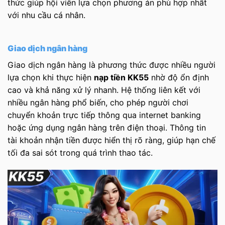
thức giúp hội viên lựa chọn phương án phù hợp nhất
với nhu cầu cá nhân.
Giao dịch ngân hàng
Giao dịch ngân hàng là phương thức được nhiều người
lựa chọn khi thực hiện
nạp tiền KK55
nhờ độ ổn định
cao và khả năng xử lý nhanh. Hệ thống liên kết với
nhiều ngân hàng phổ biến, cho phép người chơi
chuyển khoản trực tiếp thông qua internet banking
hoặc ứng dụng ngân hàng trên điện thoại. Thông tin
tài khoản nhận tiền được hiển thị rõ ràng, giúp hạn chế
tối đa sai sót trong quá trình thao tác.