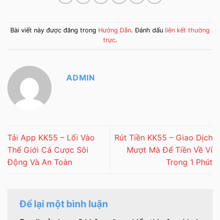
Bài viết này được đăng trong
Hướng Dẫn
. Đánh dấu
liên kết thường
trực
.
ADMIN
Tải App KK55 – Lối Vào
Rút Tiền KK55 – Giao Dịch
Thế Giới Cá Cược Sôi
Mượt Mà Để Tiền Về Ví
Động Và An Toàn
Trong 1 Phút
Để lại một bình luận