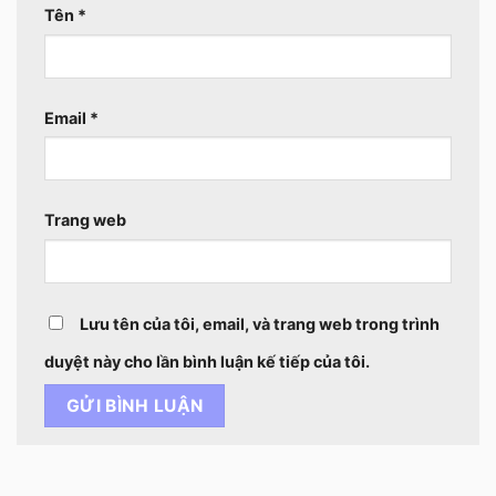
Tên
*
Email
*
Trang web
Lưu tên của tôi, email, và trang web trong trình
duyệt này cho lần bình luận kế tiếp của tôi.