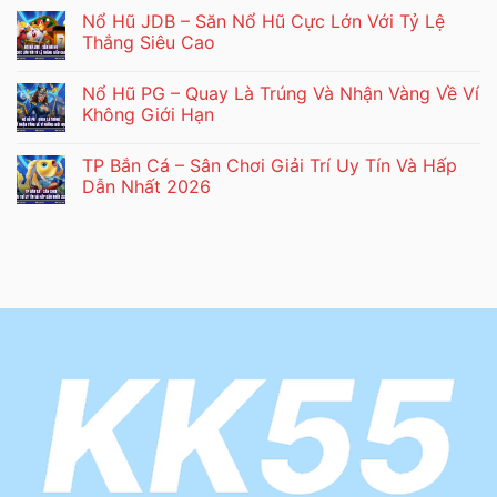
Nổ Hũ JDB – Săn Nổ Hũ Cực Lớn Với Tỷ Lệ
Thắng Siêu Cao
Nổ Hũ PG – Quay Là Trúng Và Nhận Vàng Về Ví
Không Giới Hạn
TP Bắn Cá – Sân Chơi Giải Trí Uy Tín Và Hấp
Dẫn Nhất 2026