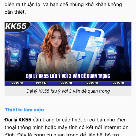
diễn ra thuận lợi và hạn chế những khó khăn không
cần thiết.
Đại lý KK55 lưu ý với 3 vấn đề quan trọng
Thiết bị làm việc
Đại lý KK55
cần trang bị các thiết bị cơ bản như điện
thoại thông minh hoặc máy tính có kết nối internet ổn
định. Đây là công cụ quan trọng để liên hệ, hỗ trợ