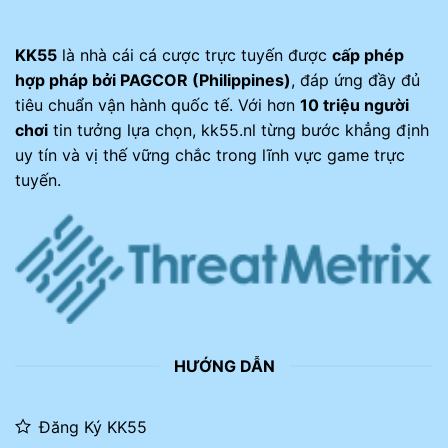
KK55
là nhà cái cá cược trực tuyến được
cấp phép
hợp pháp bởi PAGCOR (Philippines)
, đáp ứng đầy đủ
tiêu chuẩn vận hành quốc tế. Với hơn
10 triệu người
chơi
tin tưởng lựa chọn, kk55.nl từng bước khẳng định
uy tín và vị thế vững chắc trong lĩnh vực game trực
tuyến.
HƯỚNG DẪN
Đăng Ký KK55