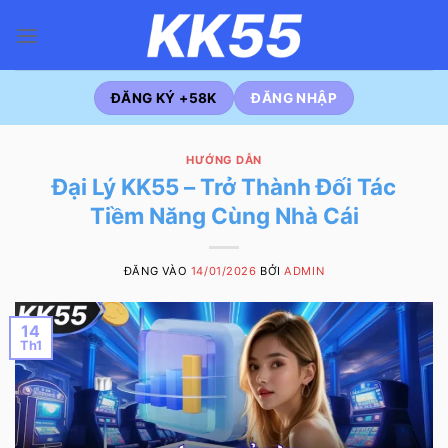
Bỏ
qua
nội
dung
ĐĂNG KÝ +58K
ĐĂNG NHẬP
HƯỚNG DẪN
Đại Lý KK55 – Trở Thành Đối Tác
Tiềm Năng Cùng Nhà Cái
ĐĂNG VÀO
14/01/2026
BỞI
ADMIN
14
Th1