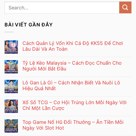
BÀI VIẾT GẦN ĐÂY
Cách Quản Lý Vốn Khi Cá Độ KK55 Để Chơi
Lâu Dài Và An Toàn
Tỷ Lệ Kèo Malaysia – Cách Đọc Chuẩn Cho
Người Mới Bắt Đầu
Lô Gan Là Gì – Cách Nhận Biết Và Nuôi Lô
Hiệu Quả Nhất
Xổ Số TCG – Cơ Hội Trúng Lớn Mỗi Ngày Với
Chỉ Một Lần Cược
Top Game Nổ Hũ Đổi Thưởng – Ăn Tiền Mỗi
Ngày Với Slot Hot