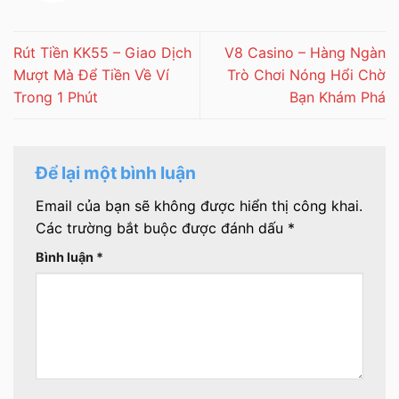
Rút Tiền KK55 – Giao Dịch
V8 Casino – Hàng Ngàn
Mượt Mà Để Tiền Về Ví
Trò Chơi Nóng Hổi Chờ
Trong 1 Phút
Bạn Khám Phá
Để lại một bình luận
Email của bạn sẽ không được hiển thị công khai.
Các trường bắt buộc được đánh dấu
*
Bình luận
*