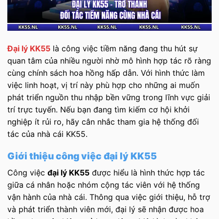
Đại lý KK55
là công việc tiềm năng đang thu hút sự
quan tâm của nhiều người nhờ mô hình hợp tác rõ ràng
cùng chính sách hoa hồng hấp dẫn. Với hình thức làm
việc linh hoạt, vị trí này phù hợp cho những ai muốn
phát triển nguồn thu nhập bền vững trong lĩnh vực giải
trí trực tuyến. Nếu bạn đang tìm kiếm cơ hội khởi
nghiệp ít rủi ro, hãy cân nhắc tham gia hệ thống đối
tác của nhà cái KK55.
Giới thiệu công việc đại lý KK55
Công việc
đại lý KK55
được hiểu là hình thức hợp tác
giữa cá nhân hoặc nhóm cộng tác viên với hệ thống
vận hành của nhà cái. Thông qua việc giới thiệu, hỗ trợ
và phát triển thành viên mới, đại lý sẽ nhận được hoa