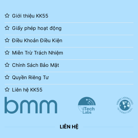
Giới thiệu KK55
Giấy phép hoạt động
Điều Khoản Điều Kiện
Miễn Trừ Trách Nhiệm
Chính Sách Bảo Mật
Quyền Riêng Tư
Liên hệ KK55
LIÊN HỆ