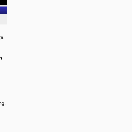
i.
n
ng.