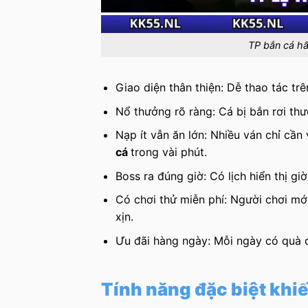
TP bắn cá hấ
Giao diện thân thiện: Dễ thao tác trê
Nổ thưởng rõ ràng: Cá bị bắn rơi thư
Nạp ít vẫn ăn lớn: Nhiều ván chỉ cầ
cá
trong vài phút.
Boss ra đúng giờ: Có lịch hiển thị gi
Có chơi thử miễn phí: Người chơi mớ
xịn.
Ưu đãi hàng ngày: Mỗi ngày có quà 
Tính năng đặc biệt khiế