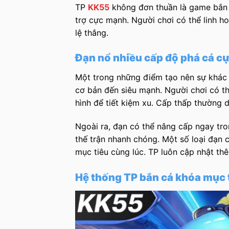
TP
KK55
không đơn thuần là game bắn cá
trợ cực mạnh. Người chơi có thể linh h
lệ thắng.
Đạn nổ nhiều cấp độ phá cá c
Một trong những điểm tạo nên sự khác
cơ bản đến siêu mạnh. Người chơi có t
hình để tiết kiệm xu. Cấp thấp thường 
Ngoài ra, đạn có thể nâng cấp ngay tro
thế trận nhanh chóng. Một số loại đạn 
mục tiêu cùng lúc. TP luôn cập nhật th
Hệ thống TP bắn cá khóa mục 