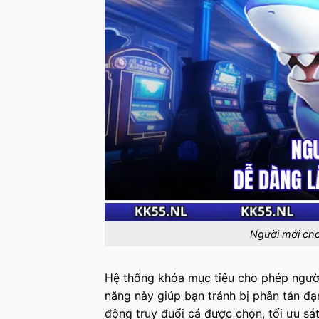
Người mới chơ
Hệ thống khóa mục tiêu cho phép người
năng này giúp bạn tránh bị phân tán đạn
động truy đuổi cá được chọn, tối ưu sá