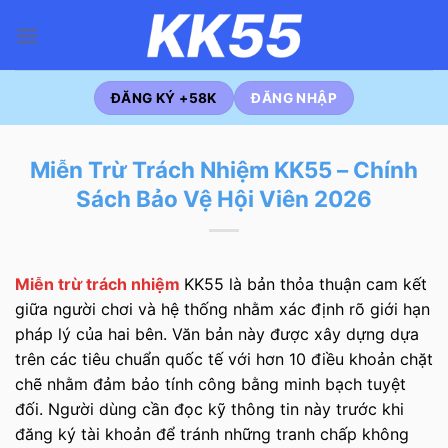
Bỏ
qua
nội
dung
ĐĂNG KÝ +58K
ĐĂNG NHẬP
Miễn Trừ Trách Nhiệm KK55 – Chính
Sách Bảo Vệ Hội Viên 2026
Miễn trừ trách nhiệm
KK55 là bản thỏa thuận cam kết
giữa người chơi và hệ thống nhằm xác định rõ giới hạn
pháp lý của hai bên. Văn bản này được xây dựng dựa
trên các tiêu chuẩn quốc tế với hơn 10 điều khoản chặt
chẽ nhằm đảm bảo tính công bằng minh bạch tuyệt
đối. Người dùng cần đọc kỹ thông tin này trước khi
đăng ký tài khoản để tránh những tranh chấp không