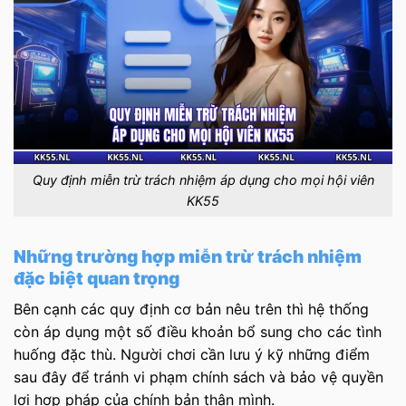
Quy định miễn trừ trách nhiệm áp dụng cho mọi hội viên
KK55
Những trường hợp miễn trừ trách nhiệm
đặc biệt quan trọng
Bên cạnh các quy định cơ bản nêu trên thì hệ thống
còn áp dụng một số điều khoản bổ sung cho các tình
huống đặc thù. Người chơi cần lưu ý kỹ những điểm
sau đây để tránh vi phạm chính sách và bảo vệ quyền
lợi hợp pháp của chính bản thân mình.