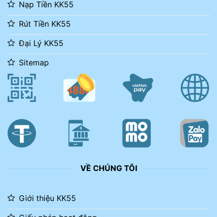
Nạp Tiền KK55
Rút Tiền KK55
Đại Lý KK55
Sitemap
VỀ CHÚNG TÔI
Giới thiệu KK55