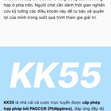
hợp ở phía trên. Người chơi cần dành thời gian nghiên
cứu kỹ lưỡng các điều khoản này để tự bảo vệ quyền
lợi của mình trong suốt quá trình tham gia giải trí.
KK55
là nhà cái cá cược trực tuyến được
cấp phép
hợp pháp bởi PAGCOR (Philippines)
, đáp ứng đầy đủ