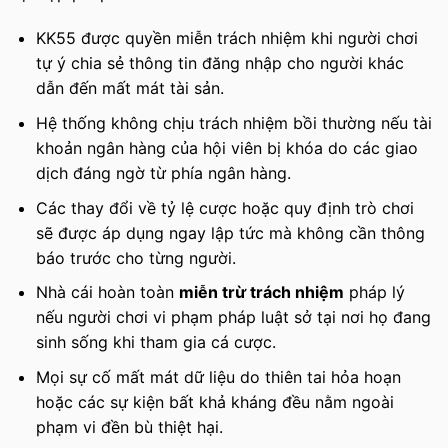
KK55 được quyền miễn trách nhiệm khi người chơi
tự ý chia sẻ thông tin đăng nhập cho người khác
dẫn đến mất mát tài sản.
Hệ thống không chịu trách nhiệm bồi thường nếu tài
khoản ngân hàng của hội viên bị khóa do các giao
dịch đáng ngờ từ phía ngân hàng.
Các thay đổi về tỷ lệ cược hoặc quy định trò chơi
sẽ được áp dụng ngay lập tức mà không cần thông
báo trước cho từng người.
Nhà cái hoàn toàn
miễn trừ trách nhiệm
pháp lý
nếu người chơi vi phạm pháp luật sở tại nơi họ đang
sinh sống khi tham gia cá cược.
Mọi sự cố mất mát dữ liệu do thiên tai hỏa hoạn
hoặc các sự kiện bất khả kháng đều nằm ngoài
phạm vi đền bù thiệt hại.