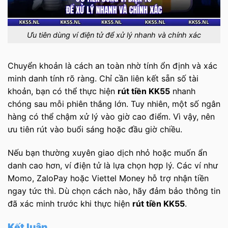
Ưu tiên dùng ví điện tử để xử lý nhanh và chính xác
Chuyển khoản là cách an toàn nhờ tính ổn định và xác
minh danh tính rõ ràng. Chỉ cần liên kết sẵn số tài
khoản, bạn có thể thực hiện
rút tiền KK55
nhanh
chóng sau mỗi phiên thắng lớn. Tuy nhiên, một số ngân
hàng có thể chậm xử lý vào giờ cao điểm. Vì vậy, nên
ưu tiên rút vào buổi sáng hoặc đầu giờ chiều.
Nếu bạn thường xuyên giao dịch nhỏ hoặc muốn ẩn
danh cao hơn, ví điện tử là lựa chọn hợp lý. Các ví như
Momo, ZaloPay hoặc Viettel Money hỗ trợ nhận tiền
ngay tức thì. Dù chọn cách nào, hãy đảm bảo thông tin
đã xác minh trước khi thực hiện
rút tiền KK55
.
Kết luận