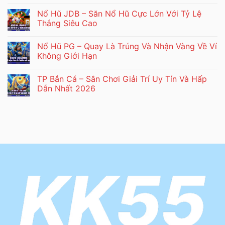
Nổ Hũ JDB – Săn Nổ Hũ Cực Lớn Với Tỷ Lệ
Thắng Siêu Cao
Nổ Hũ PG – Quay Là Trúng Và Nhận Vàng Về Ví
Không Giới Hạn
TP Bắn Cá – Sân Chơi Giải Trí Uy Tín Và Hấp
Dẫn Nhất 2026