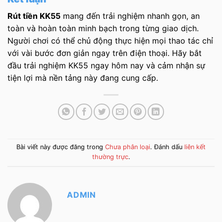
Rút tiền KK55
mang đến trải nghiệm nhanh gọn, an
toàn và hoàn toàn minh bạch trong từng giao dịch.
Người chơi có thể chủ động thực hiện mọi thao tác chỉ
với vài bước đơn giản ngay trên điện thoại. Hãy bắt
đầu trải nghiệm KK55 ngay hôm nay và cảm nhận sự
tiện lợi mà nền tảng này đang cung cấp.
Bài viết này được đăng trong
Chưa phân loại
. Đánh dấu
liên kết
thường trực
.
ADMIN