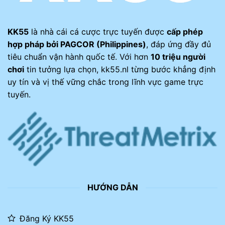
KK55
là nhà cái cá cược trực tuyến được
cấp phép
hợp pháp bởi PAGCOR (Philippines)
, đáp ứng đầy đủ
tiêu chuẩn vận hành quốc tế. Với hơn
10 triệu người
chơi
tin tưởng lựa chọn, kk55.nl từng bước khẳng định
uy tín và vị thế vững chắc trong lĩnh vực game trực
tuyến.
HƯỚNG DẪN
Đăng Ký KK55