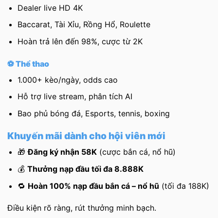
Dealer live HD 4K
Baccarat, Tài Xỉu, Rồng Hổ, Roulette
Hoàn trả lên đến 98%, cược từ 2K
⚽ Thể thao
1.000+ kèo/ngày, odds cao
Hỗ trợ live stream, phân tích AI
Bao phủ bóng đá, Esports, tennis, boxing
Khuyến mãi dành cho hội viên mới
🎁
Đăng ký nhận 58K
(cược bắn cá, nổ hũ)
💰
Thưởng nạp đầu tối đa 8.888K
🔁
Hoàn 100% nạp đầu bắn cá – nổ hũ
(tối đa 188K)
Điều kiện rõ ràng, rút thưởng minh bạch.