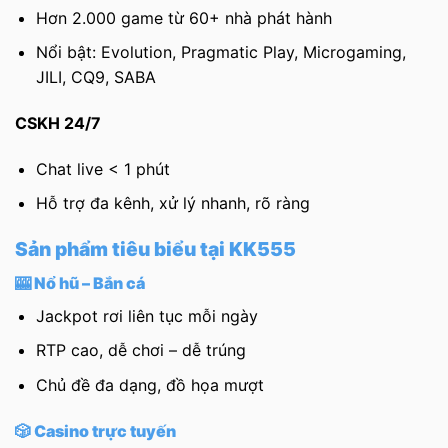
Hơn 2.000 game từ 60+ nhà phát hành
Nổi bật: Evolution, Pragmatic Play, Microgaming,
JILI, CQ9, SABA
CSKH 24/7
Chat live < 1 phút
Hỗ trợ đa kênh, xử lý nhanh, rõ ràng
Sản phẩm tiêu biểu tại KK555
🎰 Nổ hũ – Bắn cá
Jackpot rơi liên tục mỗi ngày
RTP cao, dễ chơi – dễ trúng
Chủ đề đa dạng, đồ họa mượt
🎲 Casino trực tuyến