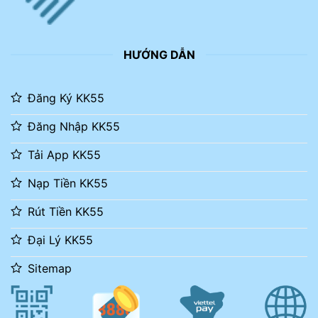
HƯỚNG DẪN
Đăng Ký KK55
Đăng Nhập KK55
Tải App KK55
Nạp Tiền KK55
Rút Tiền KK55
Đại Lý KK55
Sitemap