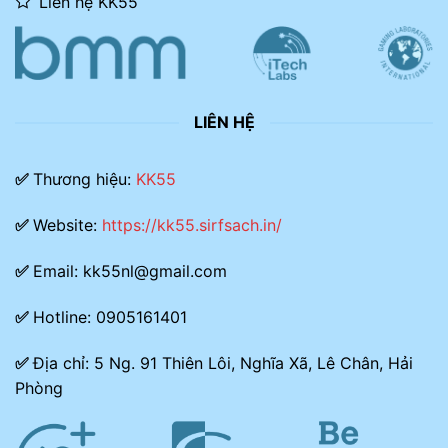
Liên hệ KK55
LIÊN HỆ
✅
Thương hiệu:
KK55
✅
Website:
https://kk55.sirfsach.in/
✅
Email:
kk55nl@gmail.com
✅
Hotline: 0905161401
✅
Địa chỉ: 5 Ng. 91 Thiên Lôi, Nghĩa Xã, Lê Chân, Hải
Phòng