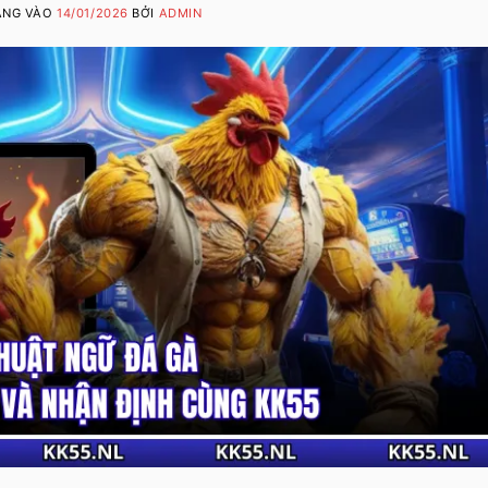
ĂNG VÀO
14/01/2026
BỞI
ADMIN