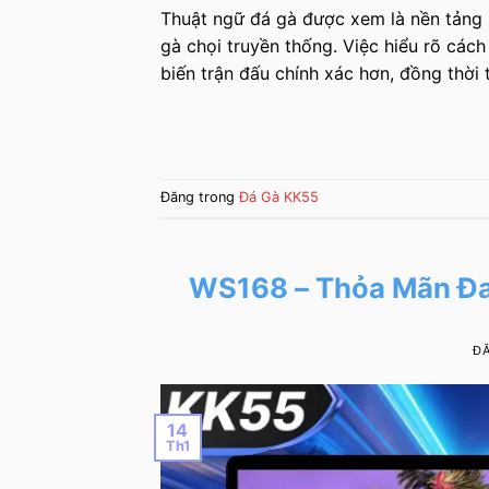
Thuật ngữ đá gà được xem là nền tảng 
gà chọi truyền thống. Việc hiểu rõ cách
biến trận đấu chính xác hơn, đồng thời 
Đăng trong
Đá Gà KK55
WS168 – Thỏa Mãn Đa
Đ
14
Th1