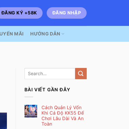
ĐĂNG KÝ +58K
ĐĂNG NHẬP
UYẾN MÃI
HƯỚNG DẪN
BÀI VIẾT GẦN ĐÂY
Cách Quản Lý Vốn
Khi Cá Độ KK55 Để
Chơi Lâu Dài Và An
Toàn