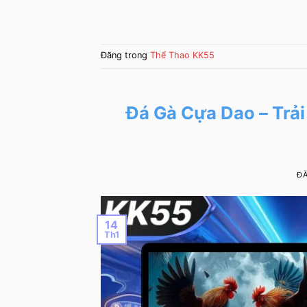
Đăng trong
Thể Thao KK55
Đá Gà Cựa Dao – Trả
Đ
14
Th1