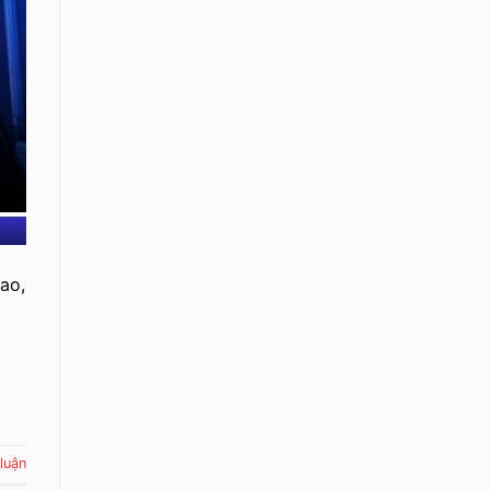
ao,
 luận