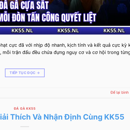
ạt cực đã với nhịp độ nhanh, kịch tính và kết quả cực kỳ 
a, mỗi trận đấu đều chứa đựng nguy cơ và cơ hội trong từn
TIẾP TỤC ĐỌC
→
Để lại bình
ĐÁ GÀ KK55
iải Thích Và Nhận Định Cùng KK55